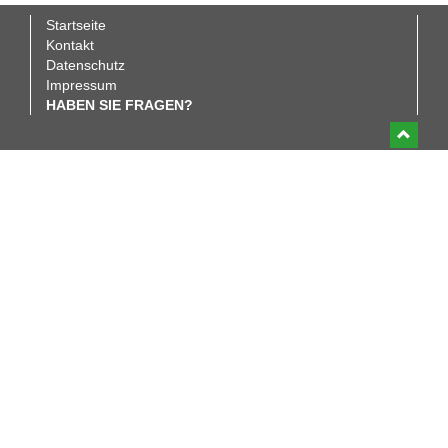
Startseite
Fußbereichsmenü
Kontakt
Datenschutz
Impressum
HABEN SIE FRAGEN?