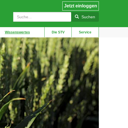
Jetzt einloggen
User
Suche
account
Suchen
menu
Wissenswertes
Die STV
Service