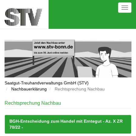
Direkt
Toggl
zum
navig
Inhalt
Saatgut-Treuhandverwaltungs GmbH (STV)
Nachbauerklärung
Rechtsprechung Nachbau
Rechtsprechung Nachbau
BGH-Entscheidung zum Handel mit Erntegut - Az. X ZR
70/22 -