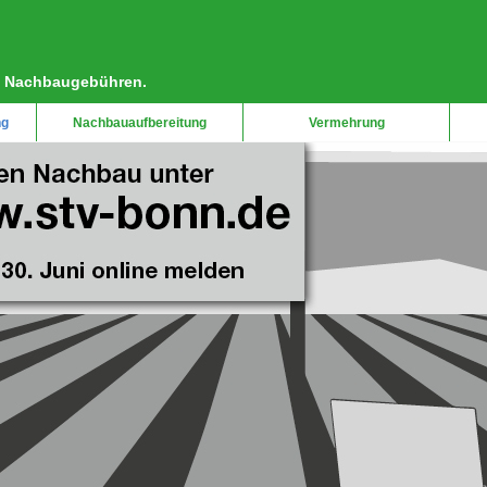
ie Nachbaugebühren.
ng
Nachbauaufbereitung
Vermehrung