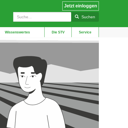
Jetzt einloggen
User
Suche
account
Suchen
menu
Wissenswertes
Die STV
Service