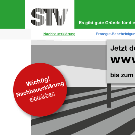
Direkt
Hauptnavigation
zum
Inhalt
Es gibt gute Gründe für d
Nachbauerklärung
Erntegut-Bescheinigu