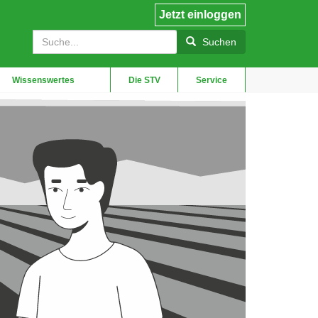
Jetzt einloggen
User
Suche
account
Suchen
menu
Wissenswertes
Die STV
Service