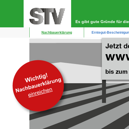
Direkt
Hauptnavigation
zum
Inhalt
Es gibt gute Gründe für d
Nachbauerklärung
Erntegut-Bescheinigu