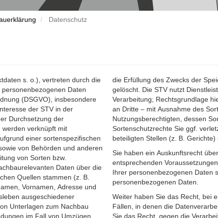
auerklärung
Datenschutz
tdaten s. o.), vertreten durch die
rforderlich ist, werden die Daten
er personenbezogenen Daten
beiter zur weisungsgebundenen
ordnung (DSGVO), insbesondere
VO. Eine Übermittlung der Daten
Interesse der STV in der
s bzw. ausschließlich
er Durchsetzung der
hgebaut, bzw. dessen
 werden verknüpft mit
der Rechtsdurchsetzung
ufgrund einer sortenspezifischen
beteiligten Stellen (z. B. Gerichte) 
t sowie von Behörden und anderen
Sie haben ein Auskunftsrecht über
reitung von Sorten bzw.
entsprechenden Voraussetzungen 
nachbaurelevanten Daten über die
Ihrer personenbezogenen Daten so
glichen Quellen stammen (z. B.
personenbezogenen Daten.
n Namen, Vornamen, Adresse und
fsleben ausgeschiedener
Weiter haben Sie das Recht, bei 
 von Unterlagen zum Nachbau
Fällen, in denen die Datenverarbe
ndungen im Fall von Umzügen
Sie das Recht, gegen die Verarbe