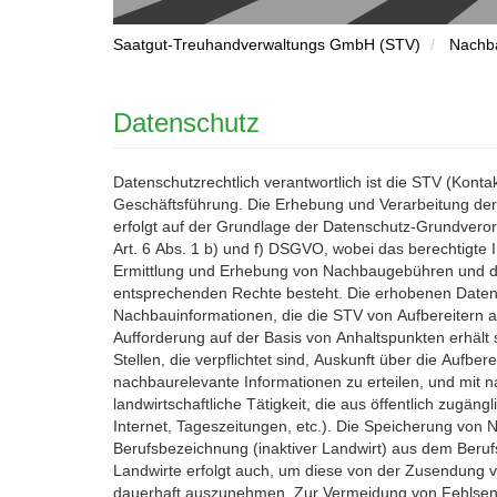
Saatgut-Treuhandverwaltungs GmbH (STV)
Nachb
Datenschutz
Datenschutzrechtlich verantwortlich ist die STV (Kontak
die Erfüllung des Zwecks der Speicherung nicht mehr e
Geschäftsführung. Die Erhebung und Verarbeitung d
gelöscht. Die STV nutzt Dienstleister als Auftragsverar
erfolgt auf der Grundlage der Datenschutz-Grundver
Verarbeitung; Rechtsgrundlage hierfür ist Art. 28 DSG
Art. 6 Abs. 1 b) und f) DSGVO, wobei das berechtigte 
an Dritte – mit Ausnahme des Sortenschutzinhaber
Ermittlung und Erhebung von Nachbaugebühren und d
Nutzungsberechtigten, dessen Sorte Sie an- oder nac
entsprechenden Rechte besteht. Die erhobenen Daten
Sortenschutzrechte Sie ggf. verletzt haben und den an 
Nachbauinformationen, die die STV von Aufbereitern a
Aufforderung auf der Basis von Anhaltspunkten erhäl
Stellen, die verpflichtet sind, Auskunft über die Aufbe
nachbaurelevante Informationen zu erteilen, und mit 
landwirtschaftliche Tätigkeit, die aus öffentlich zugän
Internet, Tageszeitungen, etc.). Die Speicherung vo
Berufsbezeichnung (inaktiver Landwirt) aus dem Beru
Landwirte erfolgt auch, um diese von der Zusendung
dauerhaft auszunehmen. Zur Vermeidung von Fehlse