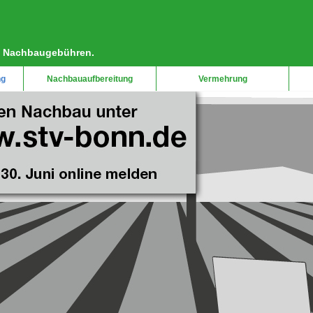
ie Nachbaugebühren.
ng
Nachbauaufbereitung
Vermehrung