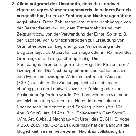
Allein aufgrund des Umstands, dass der Landwirt
eigenerzeugtes Vermehrungsmaterial in seinem Betrieb
ausgesät hat, ist er zur Zahlung von Nachbaugebühren
verpflichtet
.
Diese Zahlungspflicht ist also unabhängig von
der Bestandsentwicklung, dem Ernteergebnis und vom
Zeitpunkt bzw. von der Verwendung der Ernte. So ist z. B.
der Nachbau von Grünschnittroggen zur Erzeugung von
Grünfutter oder zur Begrünung, zur Verwendung in der
Biogasanlage, als Ganzpflanzensilage oder im Rahmen des
Greenings ebenfalls gebührenpflichtig. Die
Nachbaugebühren betragen in der Regel 50 Prozent der Z-
Lizenzgebühr. Die Nachbaugebühren sind spätestens bis
zum Ende des jeweiligen Wirtschaftsjahres der Aussaat
(30.6.) zu zahlen. Die Zahlungspflicht ist nicht davon
abhängig, ob der Landwirt zuvor zur Zahlung oder zur
Auskunft aufgefordert wurde. Der Landwirt muss vielmehr
von sich aus tätig werden, die Höhe der geschuldeten
Nachbaugebühr ermitteln und Zahlung leisten (Art. 10a
Abs. 3 SortG, Art. 14 Abs. 3, 4. Spiegelstrich GemSortVO
i.V.m. Art. 6 Abs. 1 Nachbau-VO; Urteil des EuGH i.S. Vogel
v. 25.6.2015, Rs. C-242/14). Alternativ hat der Landwirt die
Möglichkeit, seinen betriebenen Nachbau vollständig bis