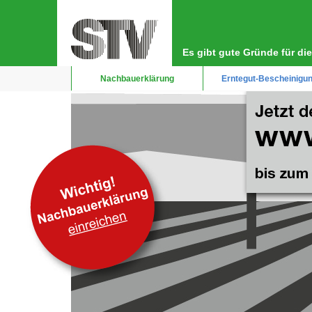
Direkt
Hauptnavigation
zum
Inhalt
Es gibt gute Gründe für d
Nachbauerklärung
Erntegut-Bescheinigu