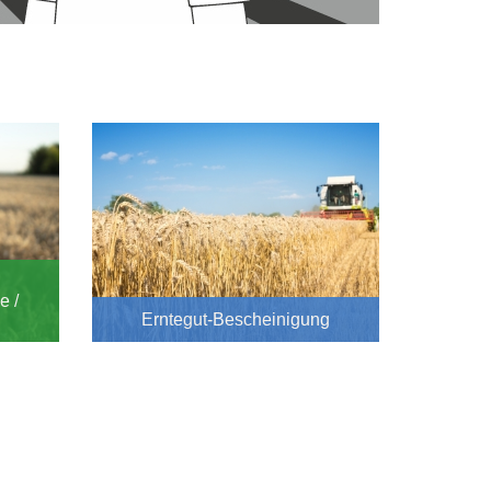
e /
Erntegut-Bescheinigung