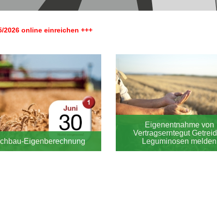
5/2026 online einreichen +++
Eigenentnahme von
Vertragserntegut Getreid
chbau-Eigenberechnung
Leguminosen melden