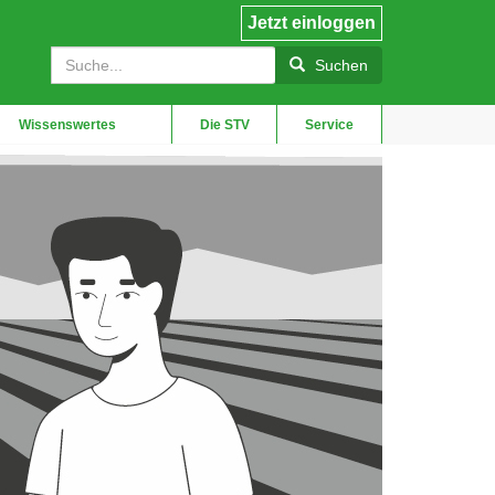
Jetzt einloggen
User
Suche
account
Suchen
menu
Wissenswertes
Die STV
Service