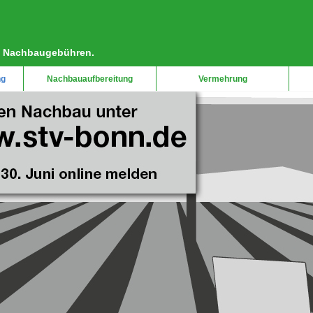
ie Nachbaugebühren.
ng
Nachbauaufbereitung
Vermehrung