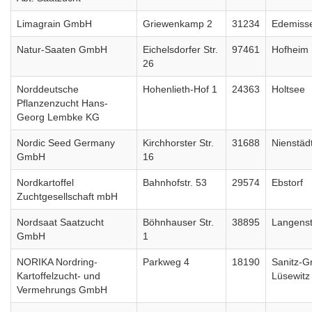
Limagrain GmbH
Griewenkamp 2
31234
Edemiss
Natur-Saaten GmbH
Eichelsdorfer Str.
97461
Hofheim
26
Norddeutsche
Hohenlieth-Hof 1
24363
Holtsee
Pflanzenzucht Hans-
Georg Lembke KG
Nordic Seed Germany
Kirchhorster Str.
31688
Nienstäd
GmbH
16
Nordkartoffel
Bahnhofstr. 53
29574
Ebstorf
Zuchtgesellschaft mbH
Nordsaat Saatzucht
Böhnhauser Str.
38895
Langenst
GmbH
1
NORIKA Nordring-
Parkweg 4
18190
Sanitz-G
Kartoffelzucht- und
Lüsewitz
Vermehrungs GmbH