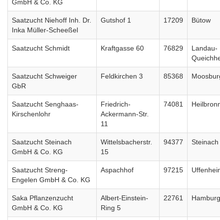
GmbH & Co. KG
Saatzucht Niehoff Inh. Dr.
Gutshof 1
17209
Bütow
Inka Müller-Scheeßel
Saatzucht Schmidt
Kraftgasse 60
76829
Landau-
Queichh
Saatzucht Schweiger
Feldkirchen 3
85368
Moosbur
GbR
Saatzucht Senghaas-
Friedrich-
74081
Heilbron
Kirschenlohr
Ackermann-Str.
11
Saatzucht Steinach
Wittelsbacherstr.
94377
Steinach
GmbH & Co. KG
15
Saatzucht Streng-
Aspachhof
97215
Uffenhei
Engelen GmbH & Co. KG
Saka Pflanzenzucht
Albert-Einstein-
22761
Hambur
GmbH & Co. KG
Ring 5