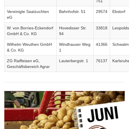
751
Vereinigte Saatzuchten
Bahnhofstr. 51
29574
Ebstorf
eG
W. von Borries-Eckendorf
Hovedisser Str.
33818
Leopold
GmbH & Co. KG
94
Wilhelm Weuthen GmbH
Windhauser Weg
41366
Schwalmt
& Co. KG
1
ZG Raiffeisen eG,
Lauterbergstr. 1
76137
Karlsruh
Geschäftsbereich Agrar
Blocknavigation
NBE