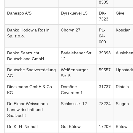
8305
Danespo A/S
Dyrskuevej 15
DK-
Give
7323
Danko Hodowla Roslin
Choryn 27
PL-
Koscian
Sp. z.o.o.
64-
000
Danko Saatzucht
Badelebener Str.
39393
Auslebe
Deutschland GmbH
12
Deutsche Saatveredelung
Weißenburger
59557
Lippstadt
AG
Str. 5
Dieckmann GmbH & Co.
Domäne
31737
Rinteln
KG
Coverden 1
Dr. Elmar Weissmann
Schlossstr. 12
78224
Singen
Landwirtschaft und
Saatzucht
Dr. K.-H. Niehoff
Gut Bütow
17209
Bütow