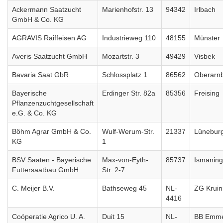
Ackermann Saatzucht
Marienhofstr. 13
94342
Irlbach
GmbH & Co. KG
AGRAVIS Raiffeisen AG
Industrieweg 110
48155
Münster
Averis Saatzucht GmbH
Mozartstr. 3
49429
Visbek
Bavaria Saat GbR
Schlossplatz 1
86562
Oberarn
Bayerische
Erdinger Str. 82a
85356
Freising
Pflanzenzuchtgesellschaft
e.G. & Co. KG
Böhm Agrar GmbH & Co.
Wulf-Werum-Str.
21337
Lünebur
KG
1
BSV Saaten - Bayerische
Max-von-Eyth-
85737
Ismaning
Futtersaatbau GmbH
Str. 2-7
C. Meijer B.V.
Bathseweg 45
NL-
ZG Kruin
4416
Coöperatie Agrico U. A.
Duit 15
NL-
BB Emme