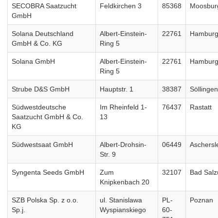
SECOBRA Saatzucht
Feldkirchen 3
85368
Moosbur
GmbH
Solana Deutschland
Albert-Einstein-
22761
Hambur
GmbH & Co. KG
Ring 5
Solana GmbH
Albert-Einstein-
22761
Hambur
Ring 5
Strube D&S GmbH
Hauptstr. 1
38387
Söllingen
Südwestdeutsche
Im Rheinfeld 1-
76437
Rastatt
Saatzucht GmbH & Co.
13
KG
Südwestsaat GmbH
Albert-Drohsin-
06449
Aschersl
Str. 9
Syngenta Seeds GmbH
Zum
32107
Bad Salz
Knipkenbach 20
SZB Polska Sp. z o.o.
ul. Stanislawa
PL-
Poznan
Sp.j.
Wyspianskiego
60-