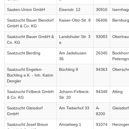
Saaten-Union GmbH
Eisenstr. 12
30916
Isernha
Saatzucht Bauer Biendorf
Kaiser-Otto-Str. 8
06406
Bernbur
GmbH & Co. KG
Saatzucht Bauer GmbH &
Landshuter Str. 3
93083
Obertrau
Co. KG
a
Saatzucht Berding
Am Jadebusen
26345
Bockhorn
36
Petersgr
Saatzucht Engelen-
Büchling 8
94363
Oberschn
Büchling e.K. - Inh. Katrin
Dengler
Saatzucht Firlbeck GmbH
Johann-Firlbeck-
94348
Atting
& Co. KG
Str. 20
Saatzucht Gleisdorf
Am Tieberhof 33
A-
Gleisdorf
GmbH
8200
Saatzucht Josef Breun
Amselweg 1
91074
Herzoge