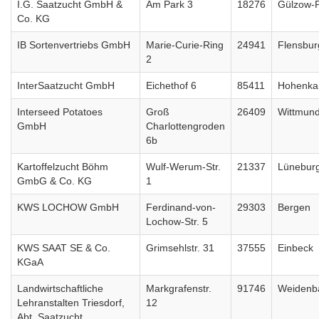
I.G. Saatzucht GmbH &
Am Park 3
18276
Gülzow-
Co. KG
IB Sortenvertriebs GmbH
Marie-Curie-Ring
24941
Flensbur
2
InterSaatzucht GmbH
Eichethof 6
85411
Hohenk
Interseed Potatoes
Groß
26409
Wittmun
GmbH
Charlottengroden
6b
Kartoffelzucht Böhm
Wulf-Werum-Str.
21337
Lünebur
GmbG & Co. KG
1
KWS LOCHOW GmbH
Ferdinand-von-
29303
Bergen
Lochow-Str. 5
KWS SAAT SE & Co.
Grimsehlstr. 31
37555
Einbeck
KGaA
Landwirtschaftliche
Markgrafenstr.
91746
Weidenb
Lehranstalten Triesdorf,
12
Abt. Saatzucht