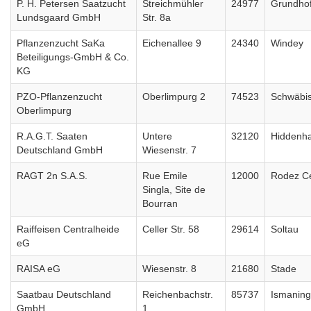
P. H. Petersen Saatzucht
Streichmühler
24977
Grundho
Lundsgaard GmbH
Str. 8a
Pflanzenzucht SaKa
Eichenallee 9
24340
Windey
Beteiligungs-GmbH & Co.
KG
PZO-Pflanzenzucht
Oberlimpurg 2
74523
Schwäbis
Oberlimpurg
R.A.G.T. Saaten
Untere
32120
Hiddenh
Deutschland GmbH
Wiesenstr. 7
RAGT 2n S.A.S.
Rue Emile
12000
Rodez C
Singla, Site de
Bourran
Raiffeisen Centralheide
Celler Str. 58
29614
Soltau
eG
RAISA eG
Wiesenstr. 8
21680
Stade
Saatbau Deutschland
Reichenbachstr.
85737
Ismaning
GmbH
1