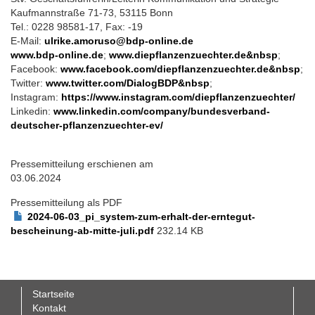
Kaufmannstraße 71-73, 53115 Bonn
Tel.: 0228 98581-17, Fax: -19
E-Mail:
ulrike.amoruso@bdp-online.de
www.bdp-online.de
;
www.diepflanzenzuechter.de&nbsp
;
Facebook:
www.facebook.com/diepflanzenzuechter.de&nbsp
;
Twitter:
www.twitter.com/DialogBDP&nbsp
;
Instagram:
https://www.instagram.com/diepflanzenzuechter/
Linkedin:
www.linkedin.com/company/bundesverband-
deutscher-pflanzenzuechter-ev/
Pressemitteilung erschienen am
03.06.2024
Pressemitteilung als PDF
2024-06-03_pi_system-zum-erhalt-der-erntegut-
bescheinung-ab-mitte-juli.pdf
232.14 KB
Startseite
Fußbereichsmenü
Kontakt