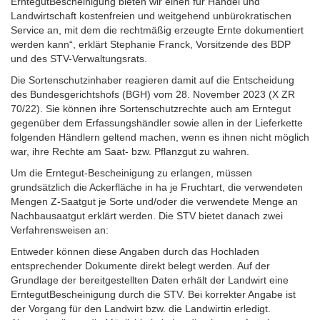
ErntegutBescheinigung bieten wir einen für Handel und
Landwirtschaft kostenfreien und weitgehend unbürokratischen
Service an, mit dem die rechtmäßig erzeugte Ernte dokumentiert
werden kann“, erklärt Stephanie Franck, Vorsitzende des BDP
und des STV-Verwaltungsrats.
Die Sortenschutzinhaber reagieren damit auf die Entscheidung
des Bundesgerichtshofs (BGH) vom 28. November 2023 (X ZR
70/22). Sie können ihre Sortenschutzrechte auch am Erntegut
gegenüber dem Erfassungshändler sowie allen in der Lieferkette
folgenden Händlern geltend machen, wenn es ihnen nicht möglich
war, ihre Rechte am Saat- bzw. Pflanzgut zu wahren.
Um die Erntegut-Bescheinigung zu erlangen, müssen
grundsätzlich die Ackerfläche in ha je Fruchtart, die verwendeten
Mengen Z-Saatgut je Sorte und/oder die verwendete Menge an
Nachbausaatgut erklärt werden. Die STV bietet danach zwei
Verfahrensweisen an:
Entweder können diese Angaben durch das Hochladen
entsprechender Dokumente direkt belegt werden. Auf der
Grundlage der bereitgestellten Daten erhält der Landwirt eine
ErntegutBescheinigung durch die STV. Bei korrekter Angabe ist
der Vorgang für den Landwirt bzw. die Landwirtin erledigt.