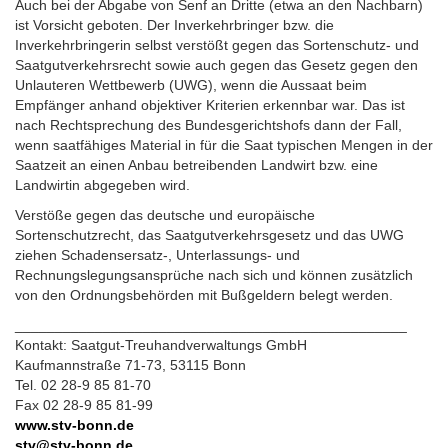
Auch bei der Abgabe von Senf an Dritte (etwa an den Nachbarn)
ist Vorsicht geboten. Der Inverkehrbringer bzw. die
Inverkehrbringerin selbst verstößt gegen das Sortenschutz- und
Saatgutverkehrsrecht sowie auch gegen das Gesetz gegen den
Unlauteren Wettbewerb (UWG), wenn die Aussaat beim
Empfänger anhand objektiver Kriterien erkennbar war. Das ist
nach Rechtsprechung des Bundesgerichtshofs dann der Fall,
wenn saatfähiges Material in für die Saat typischen Mengen in der
Saatzeit an einen Anbau betreibenden Landwirt bzw. eine
Landwirtin abgegeben wird.
Verstöße gegen das deutsche und europäische
Sortenschutzrecht, das Saatgutverkehrsgesetz und das UWG
ziehen Schadensersatz-, Unterlassungs- und
Rechnungslegungsansprüche nach sich und können zusätzlich
von den Ordnungsbehörden mit Bußgeldern belegt werden.
_________________________________________________
Kontakt: Saatgut-Treuhandverwaltungs GmbH
Kaufmannstraße 71-73, 53115 Bonn
Tel. 02 28-9 85 81-70
Fax 02 28-9 85 81-99
www.stv-bonn.de
stv@stv-bonn.de